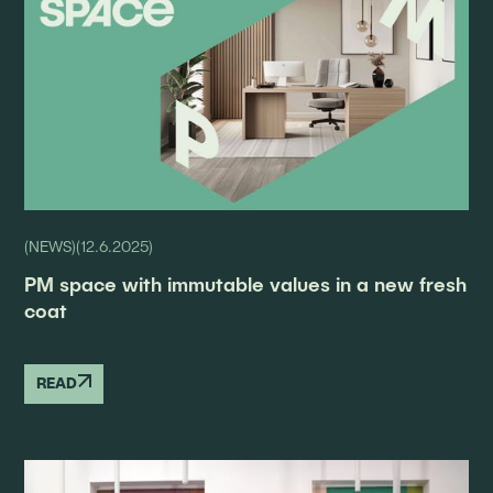
(
NEWS
)
(
12.6.2025
)
PM space with immutable values in a new fresh
coat
READ