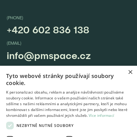
(PHONE)
+420 602 836 138
(EMAIL)
info@pmspace.cz
×
Tyto webové stránky používají soubory
cookie.
K personalizaci obsahu, reklam a analýze návštěvnosti používáme
REALIZATION
ABOUT US
INSIGHTS
CONTACT
soubory cookie. Informace o vašem používání našich stránek také
ACOUSTIC SOLUTIONS
HOTEL FACILITIES
sdílíme s našimi reklamními a analytickými partnery, kteří je mohou
RESTAURANT EQUIPMENT
OFFICE FURNITURE
kombinovat s dalšími informacemi, které jste jim poskytli nebo které
© 2026 PM space s.r.o. |
Designed by
Rency
shromáždili při vašem používání jejich služeb.
Více informací
General conditions for the use of furniture
NEZBYTNĚ NUTNÉ SOUBORY
General Terms and Conditions