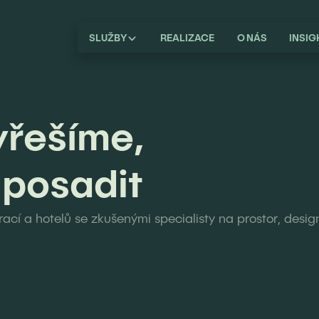
SLUŽBY
REALIZACE
O NÁS
INSIG
yřešíme,
 posadit
ací a hotelů se zkušenými specialisty na prostor, desig