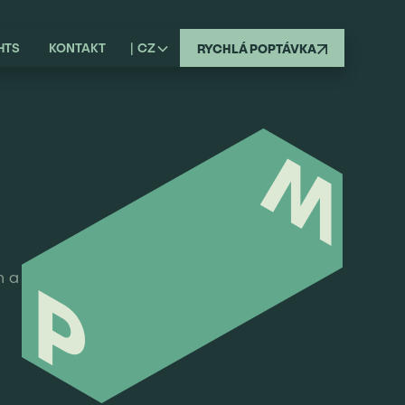
HTS
KONTAKT
|
CZ
RYCHLÁ POPTÁVKA
n a