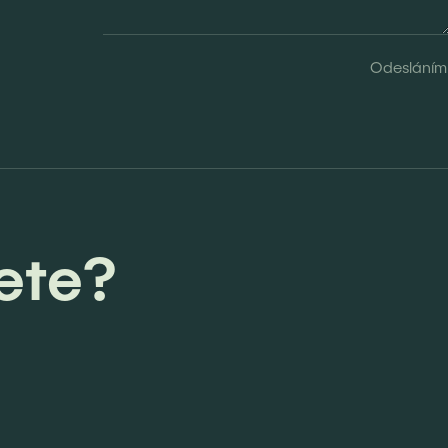
Odesláním 
ete?