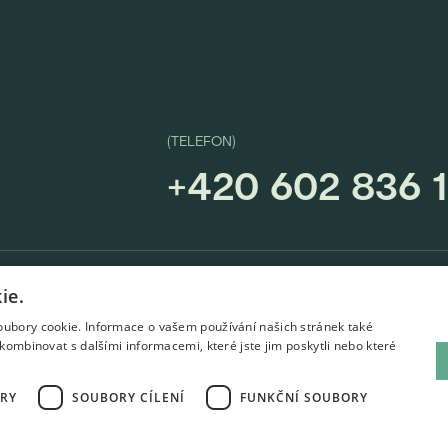
(TELEFON)
+420 602 836 
ie.
oubory cookie. Informace o vašem používání našich stránek také
kombinovat s dalšími informacemi, které jste jim poskytli nebo které
AKUSTICKÁ ŘEŠENÍ
VYBAVENÍ
Všeobecné obchodní podmínky
Obecné podmíny použ
RY
SOUBORY CÍLENÍ
FUNKČNÍ SOUBORY