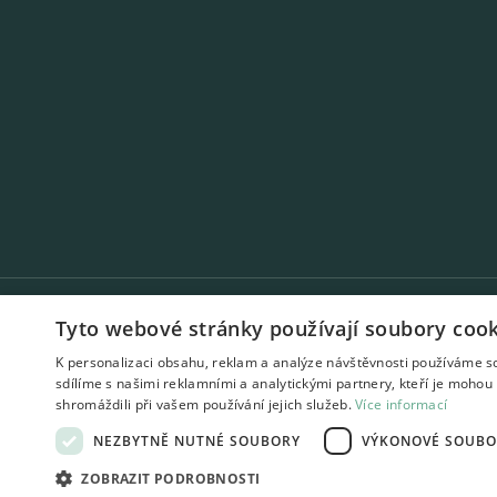
Tyto webové stránky používají soubory cook
K personalizaci obsahu, reklam a analýze návštěvnosti používáme s
sdílíme s našimi reklamními a analytickými partnery, kteří je mohou 
shromáždili při vašem používání jejich služeb.
Více informací
NEZBYTNĚ NUTNÉ SOUBORY
VÝKONOVÉ SOUBO
ZOBRAZIT PODROBNOSTI