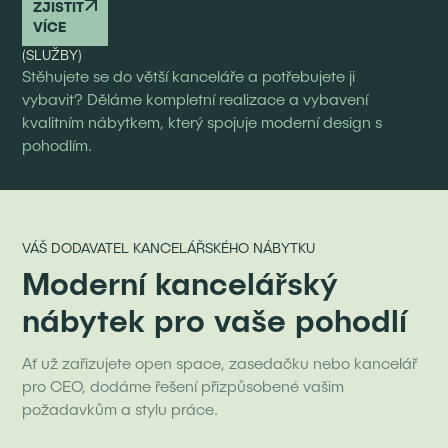
ZJISTIT
VÍCE
(SLUŽBY)
Stěhujete se do větší kanceláře a potřebujete ji
vybavit? Děláme kompletní realizace a vybavení
kvalitním nábytkem, který spojuje moderní design s
pohodlím.
VÁŠ DODAVATEL KANCELÁŘSKÉHO NÁBYTKU
Moderní kancelářský
nábytek pro vaše pohodlí
Ať už zařizujete open space, zasedačku nebo kancelář
pro CEO, dodáme řešení přizpůsobené vašim
požadavkům a stylu práce.