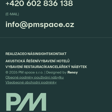
+420 602 836 138
(E-MAIL)
info@pmspace.cz
REALIZACE
O NÁS
INSIGHTS
KONTAKT
AKUSTICKÁ ŘEŠENÍ
VYBAVENÍ HOTELŮ
VYBAVENÍ RESTAURACÍ
KANCELÁŘSKÝ NÁBYTEK
© 2026 PM space s.r.o. |
Designed by
Rency
Obecné podmíny používání nábytku
Všeobecné obchodní podmínky